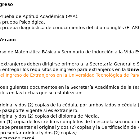
greso
Prueba de Aptitud Académica (PAA).
a prueba Psicológica.
a prueba diagnóstica de conocimientos del idioma inglés (ELAS
Verano
curso de Matemática Básica y Seminario de Inducción a la Vida Est
 extranjeros deben dirigirse primero a la Secretaría General o
 entregar los requisitos de ingreso para extranjeros en la
Univ
 el Ingreso de Extranjeros en la Universidad Tecnológica de Pa
os siguientes documentos en la Secretaría Académica de la Fac
les en las fechas que se establezcan:
riginal y dos (2) copias de la cédula, por ambos lados o cédula
 pasaporte vigente si es extranjero.
riginal y dos (2) copias del diploma de Media.
una (1) copia de los créditos completos de la escuela secundaria
debe presentar el original y dos (2) copias y la Certificación de
presentar original y dos (2) copias).
os tamaño carné.