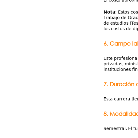
El costo aproxi
Nota
: Estos co
Trabajo de Grad
de estudios (Te
los costos de d
6. Campo la
Este profesiona
privadas, minis
instituciones fi
7. Duración 
Esta carrera ti
8. Modalidad
Semestral. El t