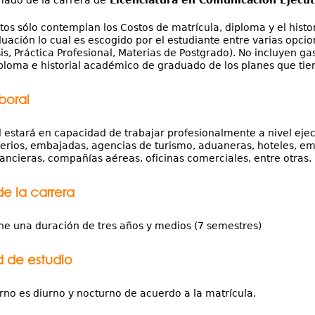
mado de la carrera de
Licenciatura en Comunicación Ejecut
stos sólo contemplan los Costos de matrícula, diploma y el his
uación lo cual es escogido por el estudiante entre varias opci
sis, Práctica Profesional, Materias de Postgrado). No incluyen 
iploma e historial académico de graduado de los planes que tien
boral
l estará en capacidad de trabajar profesionalmente a nivel ejec
terios, embajadas, agencias de turismo, aduaneras, hoteles, em
nancieras, compañías aéreas, oficinas comerciales, entre otras.
de la carrera
ene una duración de tres años y medios (7 semestres)
 de estudio
urno es diurno y nocturno de acuerdo a la matrícula.