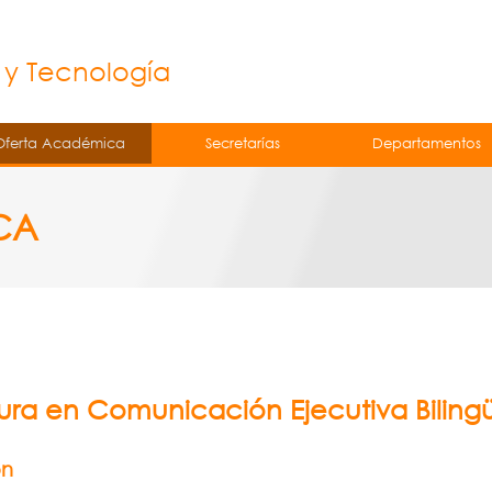
Jump to navigation
á
 y Tecnología
Oferta Académica
Secretarías
Departamentos
CA
ura en Comunicación Ejecutiva Biling
ón