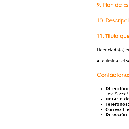
9.
Plan de Es
10.
Descripci
11. Título qu
Licenciado(a) e
Al culminar el 
Contácteno
Dirección:
Levi Sasso",
Horario d
Teléfonos
Correo Ele
Dirección 