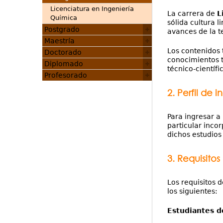
Licenciatura en Ingeniería
La carrera de
L
Química
sólida cultura 
Postgrado
avances de la t
Maestría
Los contenidos 
Doctorado
conocimientos t
Diplomado
técnico-científi
Profesorado
2. Perfil de i
Para ingresar a 
particular inco
dichos estudios
3. Requisitos
Los requisitos 
los siguientes:
Estudiantes d