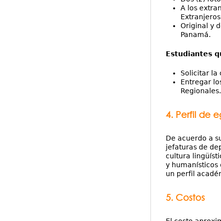
A los extra
Extranjeros
Original y 
Panamá.
Estudiantes q
Solicitar l
Entregar lo
Regionales.
4. Perfil de 
De acuerdo a su
jefaturas de de
cultura lingüís
y humanísticos 
un perfil acadé
5. Costos