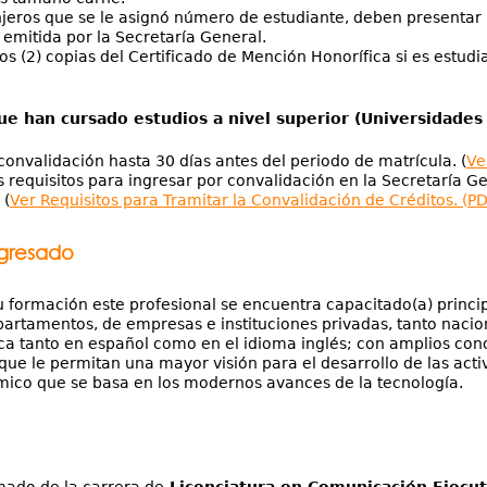
njeros que se le asignó número de estudiante, deben presentar
 emitida por la Secretaría General.
dos (2) copias del Certificado de Mención Honorífica si es estu
ue han cursado estudios a nivel superior (Universidades 
a convalidación hasta 30 días antes del periodo de matrícula. (
Ve
s requisitos para ingresar por convalidación en la Secretaría 
 (
Ver Requisitos para Tramitar la Convalidación de Créditos. (PD
egresado
 formación este profesional se encuentra capacitado(a) princi
partamentos, de empresas e instituciones privadas, tanto naci
tica tanto en español como en el idioma inglés; con amplios cono
que le permitan una mayor visión para el desarrollo de las acti
mico que se basa en los modernos avances de la tecnología.