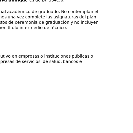
iva Bilingüe
es de B/. 334.90.
torial académico de graduado. No contemplan el
ones una vez complete las asignaturas del plan
gastos de ceremonia de graduación y no incluyen
en título intermedio de técnico.
utivo en empresas o instituciones públicas o
presas de servicios, de salud, bancos e