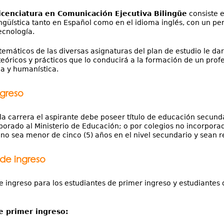
icenciatura en Comunicación Ejecutiva Bilingüe
consiste e
lingüística tanto en Español como en el idioma inglés, con un 
ecnología.
temáticos de las diversas asignaturas del plan de estudio le da
eóricos y prácticos que lo conducirá a la formación de un prof
ca y humanística.
ngreso
la carrera el aspirante debe poseer título de educación secunda
rporado al Ministerio de Educación; o por colegios no incorpora
 no sea menor de cinco (5) años en el nivel secundario y sean r
 de ingreso
de ingreso para los estudiantes de primer ingreso y estudiantes
e primer ingreso: