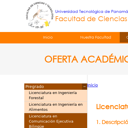
Universidad Tecnológica de Panam
Facultad de Ciencias
Tropical
Inicio
Nuestra Facultad
Menu
OFERTA ACADÉMI
Principal
Inicio
Pregrado
Usted
Licenciatura en Ingeniería
Forestal
está
Licenciatura en Ingeniería en
Licenciat
Alimentos
aquí
Licenciatura en
1. Descripci
Comunicación Ejecutiva
Bilingüe