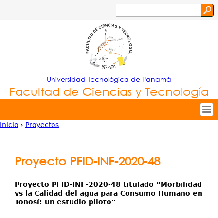
Jump to navigation
Buscar
Formulario
de
búsqueda
Universidad Tecnológica de Panamá
Facultad de Ciencias y Tecnología
Inicio
›
Proyectos
Tropical
Inicio
Usted
Menu
Nuestra Facultad
está
Proyecto PFID-INF-2020-48
Principal
Oferta Académica
aquí
Secretarías
Proyecto PFID-INF-2020-48 titulado “Morbilidad
vs la Calidad del agua para Consumo Humano en
Departamentos
Tonosí: un estudio piloto”